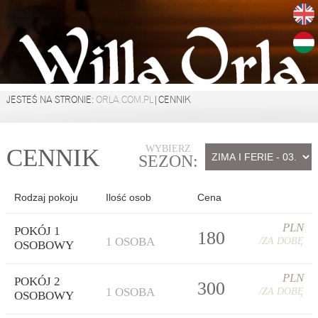
JESTEŚ NA STRONIE:
ORLA.COM.PL
|CENNIK
WYBIERZ
CENNIK
SEZON:
Rodzaj pokoju
Ilość osob
Cena
PLN
POKÓJ 1
180
1 OSOBA
/ZA DOBĘ
OSOBOWY
PLN
POKÓJ 2
300
1 OSOBA
/ZA DOBĘ
OSOBOWY