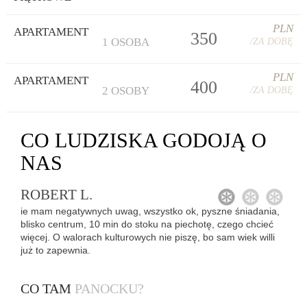
PLN
APARTAMENT
350
1 OSOBA
/ZA DOBĘ
PLN
APARTAMENT
400
2 OSOBY
/ZA DOBĘ
CO
LUDZISKA GODOJĄ
O
NAS
ROBERT L.
1
2
3
ie mam negatywnych uwag, wszystko ok, pyszne śniadania,
blisko centrum, 10 min do stoku na piechotę, czego chcieć
więcej. O walorach kulturowych nie piszę, bo sam wiek willi
już to zapewnia.
CO TAM
PANOCKU?