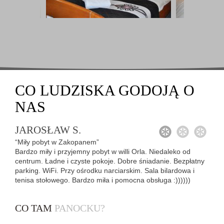
CO
LUDZISKA GODOJĄ
O
NAS
JAROSŁAW S.
1
2
3
“Miły pobyt w Zakopanem”
Bardzo miły i przyjemny pobyt w willi Orla. Niedaleko od
centrum. Ładne i czyste pokoje. Dobre śniadanie. Bezpłatny
parking. WiFi. Przy ośrodku narciarskim. Sala bilardowa i
tenisa stołowego. Bardzo miła i pomocna obsługa :))))))
CO TAM
PANOCKU?