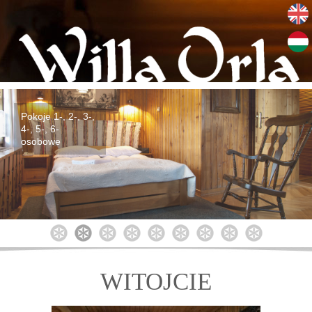
Pokoje 1-, 2-, 3-,
4-, 5-, 6-
osobowe
1
2
3
4
5
6
7
8
9
WITOJCIE