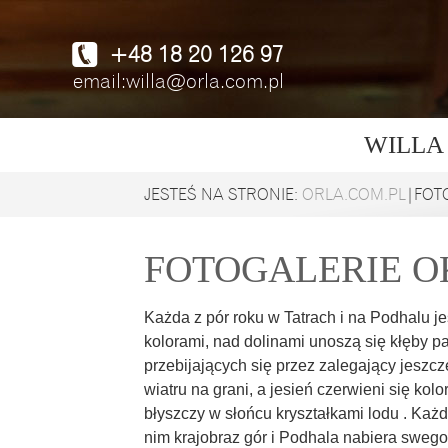
+48 18 20 126 97
email:willa@orla.com.pl
WILLA
JESTEŚ NA STRONIE:
ORLA.COM.PL
|FOT
FOTOGALERIE O
Każda z pór roku w Tatrach i na Podhalu je
kolorami, nad dolinami unoszą się kłęby pa
przebijających się przez zalegający jeszc
wiatru na grani, a jesień czerwieni się ko
błyszczy w słońcu kryształkami lodu . Każda
nim krajobraz gór i Podhala nabiera swego