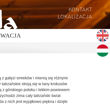
KONTAKT
LOKALIZACJA
RWACJA
ą z gałęzi smreków i mienią się różnymi
tatrzańskie stroją się w łany krokusów
dą z górskiego potoku i lekkim powiewem
zychodzi zima cały tatrzański świat
da z nich jest wyjątkowo piękna i dzięki