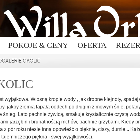
POKOJE & CENY
OFERTA
REZE
OGALERIE OKOLIC
KOLIC
st wyjątkowa. Wiosną krople wody , jak drobne klejnoty, spadaj
ry, jakby ziemia łapała oddech po długim zimowym śnie, polany 
ze śnieg. Lato pachnie żywicą, smakuje krystalicznie czystą wo
lorami jarzębin i brunatnością mchów, pachnie grzybami. Kiedy pr
 z pór roku niesie inną opowieść o pięknie, ciszy, dumie... Każ
 tajemniczego piękna i swej wyjątkowości.