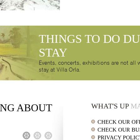
THINGS TO DO D
STAY
Events, concerts, exhibitions are not all
stay at Villa Orla.
ING
ABOUT
WHAT'S UP
MA
CHECK OUR OF
CHECK OUR BU
1
2
3
PRIVACY POLIC