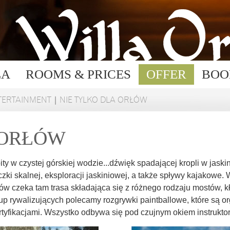
LA
ROOMS & PRICES
OFFER
BOO
TERTAINMENT
|
NIE TYLKO DLA ORŁÓW
 ORŁÓW
ty w czystej górskiej wodzie...dźwięk spadającej kropli w jask
ki skalnej, eksploracji jaskiniowej, a także spływy kajakowe
w czeka tam trasa składająca się z różnego rodzaju mostów, kł
rup rywalizujących polecamy rozgrywki paintballowe, które są
rtyfikacjami. Wszystko odbywa się pod czujnym okiem instrukto