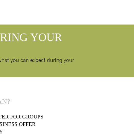
URING YOUR
 what you can expect during your
N?
FER FOR GROUPS
SINESS OFFER
Y