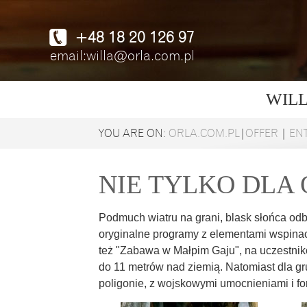
+48 18 20 126 97
email:willa@orla.com.pl
WIL
YOU ARE ON:
ORLA.COM.PL
|
OFFER
|
EN
NIE TYLKO DLA
Podmuch wiatru na grani, blask słońca odbi
oryginalne programy z elementami wspinacz
też "Zabawa w Małpim Gaju", na uczestnikó
do 11 metrów nad ziemią. Natomiast dla g
poligonie, z wojskowymi umocnieniami i fo